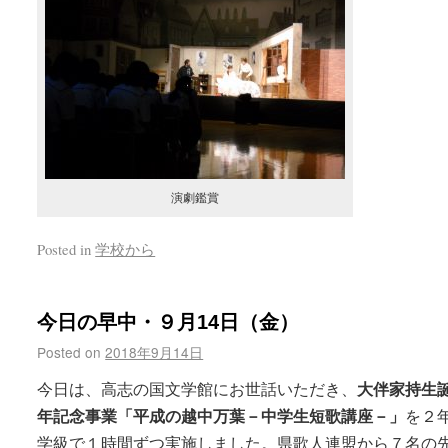
演劇鑑賞
Posted in
学校から
今日の早中・９月14日（金）
Posted on
2018年9月14日
大伴家持生誕1
今日は、高志の国文学館にお世話いただき、
年記念事業「平成の越中万葉－中学生短歌講座－」
を２
学級で１時間ずつ実施しました。県歌人連盟から７名の