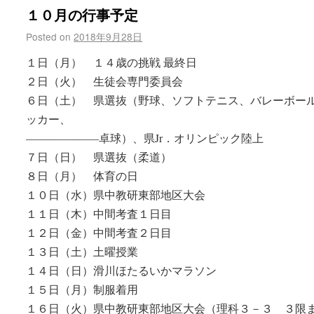
１０月の行事予定
Posted on
2018年9月28日
１日（月） １４歳の挑戦 最終日
２日（火） 生徒会専門委員会
６日（土） 県選抜（野球、ソフトテニス、バレーボー
ッカー、
——————–卓球）、県Jr．オリンピック陸上
７日（日） 県選抜（柔道）
８日（月） 体育の日
１０日（水）県中教研東部地区大会
１１日（木）中間考査１日目
１２日（金）中間考査２日目
１３日（土）土曜授業
１４日（日）滑川ほたるいかマラソン
１５日（月）制服着用
１６日（火）県中教研東部地区大会（理科３－３ ３限