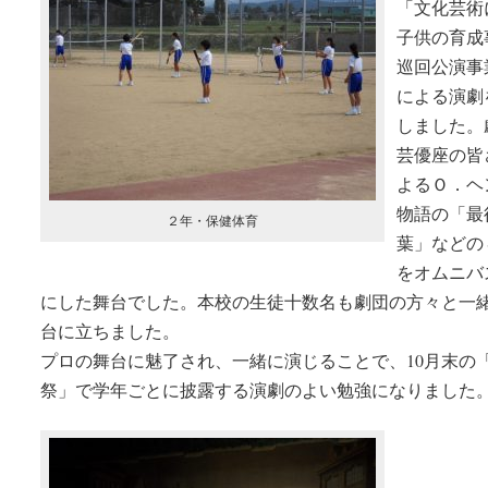
「文化芸術
子供の育成
巡回公演事
による演劇
しました
芸優座の皆
よるＯ．ヘ
物語の「最
２年・保健体育
葉」などの
をオムニバ
にした舞台でした。本校の生徒十数名も劇団の方々と一
台に立ちました。
プロの舞台に魅了され、一緒に演じることで、10月末の
祭」で学年ごとに披露する演劇のよい勉強になりました