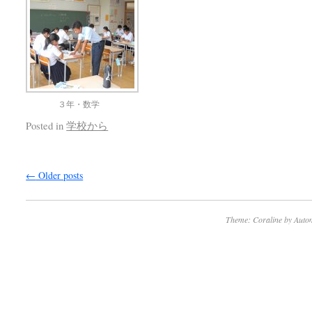
３年・数学
Posted in
学校から
←
Older posts
Theme: Coraline by
Autom