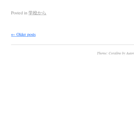
Posted in
学校から
←
Older posts
Theme: Coraline by
Autom