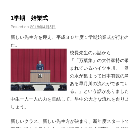
1学期 始業式
Posted on
2018年4月5日
新しい先生方を迎え、平成３０年度１学期始業式が行わ
た。
校長先生のお話から
「「万葉集」の大伴家持の
まれているハイツキ川、一
の水が集まって日本有数の
ある早月川の流れができて
る。」という話がありまし
中生一人一人の力を集結して、早中の大きな流れを創り
しょう。
新しいクラス、新しい先生方が決まり、新年度スタート