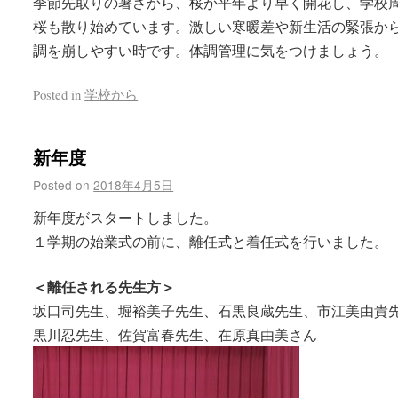
季節先取りの暑さから、桜が平年より早く開花し、学校
桜も散り始めています。激しい寒暖差や新生活の緊張か
調を崩しやすい時です。体調管理に気をつけましょう。
Posted in
学校から
新年度
Posted on
2018年4月5日
新年度がスタートしました。
１学期の始業式の前に、離任式と着任式を行いました。
＜離任される先生方＞
坂口司先生、堀裕美子先生、石黒良蔵先生、市江美由貴
黒川忍先生、佐賀富春先生、在原真由美さん