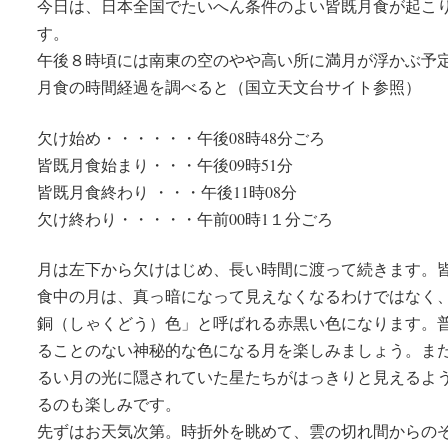
今日は、日本全国でたいへん条件のよい皆既月食が起こ
す。
午後８時頃には南東の空のやや高い所に満月が浮かぶ予
月食の時間経過を調べると（国立天文台サイト参照）
欠け始め・・・・・・午後08時48分ごろ
皆既月食始まり・・・午後09時51分
皆既月食終わり ・・・午後11時08分
欠け終わり・・・・・午前00時1１分ごろ
月は左下から欠けはじめ、長い時間に渡って続きます。
食中の月は、真っ暗になって見えなくなるわけではなく
銅（しゃくどう）色」と呼ばれる赤黒い色になります。
ることのない神秘的な色になる月を楽しみましょう。ま
るい月の光に隠されていた星たちがはっきりと見えるよ
るのも楽しみです。
先ずはお天気次第。時折外を眺めて、雲の切れ間からの