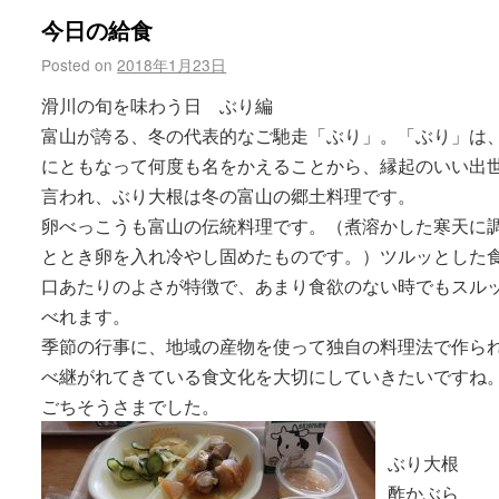
今日の給食
Posted on
2018年1月23日
滑川の旬を味わう日 ぶり編
富山が誇る、冬の代表的なご馳走「ぶり」。「ぶり」は
にともなって何度も名をかえることから、縁起のいい出
言われ、ぶり大根は冬の富山の郷土料理です。
卵べっこうも富山の伝統料理です。（煮溶かした寒天に
ととき卵を入れ冷やし固めたものです。）ツルッとした
口あたりのよさが特徴で、あまり食欲のない時でもスル
べれます。
季節の行事に、地域の産物を使って独自の料理法で作ら
べ継がれてきている食文化を大切にしていきたいですね
ごちそうさまでした。
ぶり大根
酢かぶら