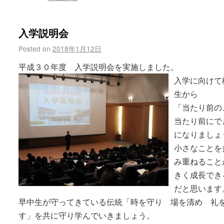
入学説明会
Posted on
2018年1月12日
平成３０年度 入学説明会を実施しました。
入学に向けて
生から
「当たり前の
当たり前にで
になりましょ
小さなことを
み重ねること
きく成長でき
だと思います
早中生が守ってきている伝統「時を守り 場を清め 礼
す」を共に守り学んでいきましょう。