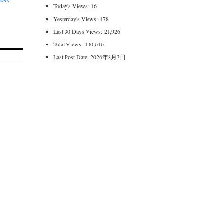
Today's Views:
16
Yesterday's Views:
478
Last 30 Days Views:
21,926
Total Views:
100,616
Last Post Date:
2026年8月3日