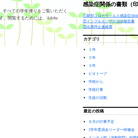
感染症関係の書類（
、すべての学年便りをご覧いただく
①新型コロナウィルス感染症治
す。閲覧するためには、Adobe
②インフルエンザの治ゆ報告書
③出席停止連絡票
カテゴリ
１年
２年
３年
ビオトープ
学校から
学校行事
生徒の活動
最近の投稿
８月の行事予定
2学年委員会リーダー研修会
エンタメ部（演劇部門）中