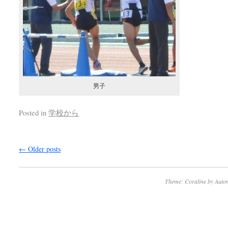
男子
Posted in
学校から
←
Older posts
Theme: Coraline by
Autom