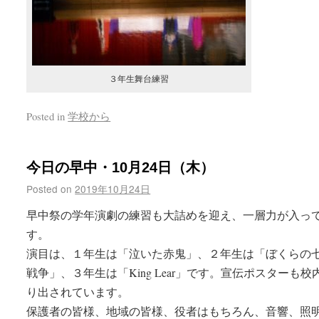
３年生舞台練習
Posted in
学校から
今日の早中・10月24日（木）
Posted on
2019年10月24日
早中祭の学年演劇の練習も大詰めを迎え、一層力が入っ
す。
演目は、１年生は「泣いた赤鬼」、２年生は「ぼくらの
戦争」、３年生は「King Lear」です。宣伝ポスターも校
り出されています。
保護者の皆様、地域の皆様、役者はもちろん、音響、照