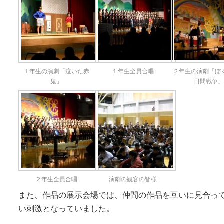
１年生の演劇「泣いた赤
１年生全員合唱
２年生の演劇「ぼ
鬼」
日間戦争
２年生全員合唱
演劇の観客の皆様
また、作品の展示会場では、仲間の作品を互いに見合っ
い刺激となっていました。