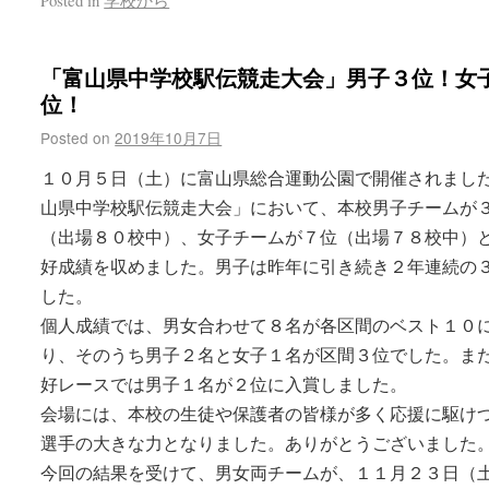
「富山県中学校駅伝競走大会」男子３位！女
位！
Posted on
2019年10月7日
１０月５日（土）に富山県総合運動公園で開催されまし
山県中学校駅伝競走大会」において、本校男子チームが
（出場８０校中）、女子チームが７位（出場７８校中）
好成績を収めました。男子は昨年に引き続き２年連続の
した。
個人成績では、男女合わせて８名が各区間のベスト１０
り、そのうち男子２名と女子１名が区間３位でした。ま
好レースでは男子１名が２位に入賞しました。
会場には、本校の生徒や保護者の皆様が多く応援に駆け
選手の大きな力となりました。ありがとうございました
今回の結果を受けて、男女両チームが、１１月２３日（