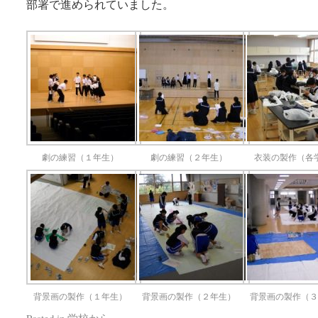
部署で進められていました。
劇の練習（１年生）
劇の練習（２年生）
衣装の製作（各
背景画の製作（１年生）
背景画の製作（２年生）
背景画の製作（
Posted in
学校から