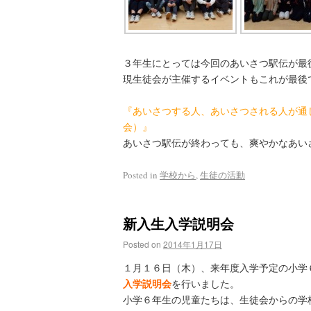
３年生にとっては今回のあいさつ駅伝が最
現生徒会が主催するイベントもこれが最後
『あいさつする人、あいさつされる人が通
会）』
あいさつ駅伝が終わっても、爽やかなあい
Posted in
学校から
,
生徒の活動
新入生入学説明会
Posted on
2014年1月17日
１月１６日（木）、来年度入学予定の小学
入学説明会
を行いました。
小学６年生の児童たちは、生徒会からの学