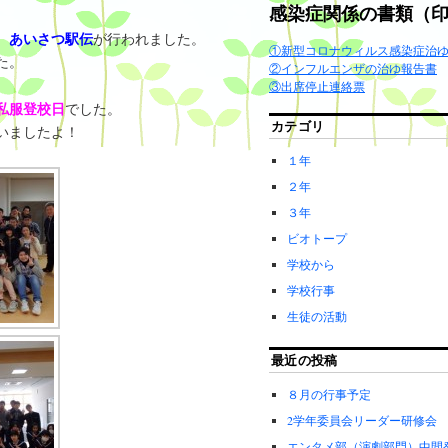
感染症関係の書類（
あいさつ駅伝
、
が行われました。
①新型コロナウィルス感染症治
た。
②インフルエンザの治ゆ報告書
③出席停止連絡票
私服登校日
でした。
カテゴリ
いましたよ！
１年
２年
３年
ビオトープ
学校から
学校行事
生徒の活動
最近の投稿
８月の行事予定
2学年委員会リーダー研修会
エンタメ部（演劇部門）中