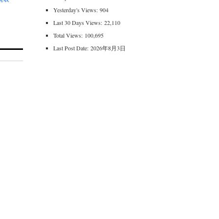
Yesterday's Views:
904
Last 30 Days Views:
22,110
Total Views:
100,695
Last Post Date:
2026年8月3日