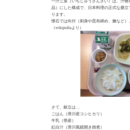
一汁三菜（いちじゅうさんさい）は、汁物1
品）にした構成で、日本料理の正式な膳立
ります。
懐石では向付（刺身や昆布締め、膾など）
（wikipediaより）
さて、献立は…
ごはん（滑川産コシヒカリ）
牛乳（県産）
紅白汁（滑川風鏡開き雑煮）