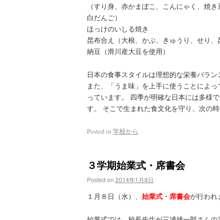
（すり身、赤かまぼこ、こんにゃく、焼き
白だんご）
ほっけのいしる焼き
昆布合え（大根、かぶ、きゅうり、せり、
納豆（滑川産大豆を使用）
日本の食事スタイルは理想的な栄養バラン
また、「うま味」を上手に使うことによっ
っています。 四季が明確な日本には多様
す。 そこで生まれた食文化を守り、次の
Posted in
学校から
３学期始業式・席書会
Posted on
2014年1月8日
始業式・席書会
１月８日（水）、
が行われ
始業式では、校長先生が三浦雄一郎さんの