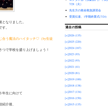
7/28（火）
先生方の救命救急講習会
受賞伝達、1学期終業式(7/24)
後となりました。
です。
過去の投稿
[+]
2026 (135)
じ合う魔法のハイタッチ♡（by生徒
[+]
2025 (220)
[+]
2024 (167)
さつで学校を盛り上げましょう！
[+]
2023 (93)
[+]
2022 (93)
[+]
2021 (41)
[+]
2020 (81)
[+]
2019 (100)
[+]
2018 (138)
[+]
2017 (134)
６年生に向けて
[+]
2016 (150)
校紹介後、
[+]
2015 (135)