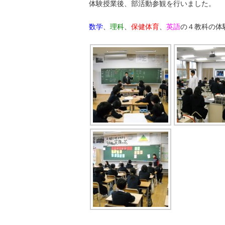
体験授業後、部活動参観を行いました。
数学
、
理科
、
保健体育
、
英語
の４教科の体