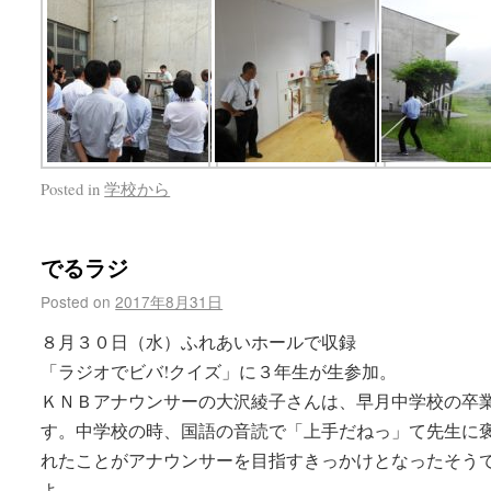
Posted in
学校から
でるラジ
Posted on
2017年8月31日
８月３０日（水）ふれあいホールで収録
「ラジオでビバ!クイズ」に３年生が生参加。
ＫＮＢアナウンサーの大沢綾子さんは、早月中学校の卒
す。中学校の時、国語の音読で「上手だねっ」て先生に
れたことがアナウンサーを目指すきっかけとなったそう
よ。