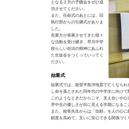
となる２月の予餞会をぜひ成
功させてください。
また、任命式のあとには、旧
執行部からの引継式がありま
した。
先輩方が発展させてきた様々
な活動を受け継ぎ、早月中学
校らしい自治の精神にあふれ
た生徒会をつくっていってく
ださい。
始業式
始業式では、能登半島沖地震で亡くなられ
し命を落とされた同年代の中学生に向けて
このようなときだからこそ、支え合いや心
早中生の優しさが目に見える学期になるこ
また、校長先生からは「信頼」を人の心に
頼度を高めて、互いに安心できる関係づく