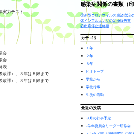
感染症関係の書類（
年実力テスト
①新型コロナウィルス感染症治
②インフルエンザの治ゆ報告書
③出席停止連絡票
カテゴリ
１年
談会
２年
談会
３年
発表
ビオトープ
後放課）、３年は５限まで
学校から
後放課）、３年は６限まで
学校行事
生徒の活動
最近の投稿
８月の行事予定
2学年委員会リーダー研修会
エンタメ部（演劇部門）中