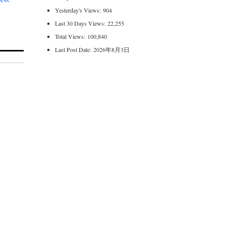
Yesterday's Views:
904
Last 30 Days Views:
22,255
Total Views:
100,840
Last Post Date:
2026年8月3日