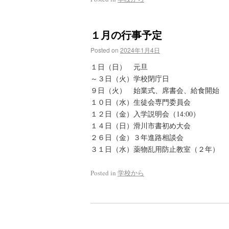
１月の行事予定
Posted on
2024年1月4日
１日（日） 元旦
～３日（火）学校閉庁日
９日（火） 始業式、席書会、給食開始
１０日（水）生徒会専門委員会
１２日（金）入学説明会（14:00）
１４日（日）滑川市書初め大会
２６日（金）３年進路相談会
３１日（水）薬物乱用防止教室（２年）
Posted in
学校から