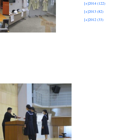
[+]
2014 (122)
[+]
2013 (82)
[+]
2012 (33)