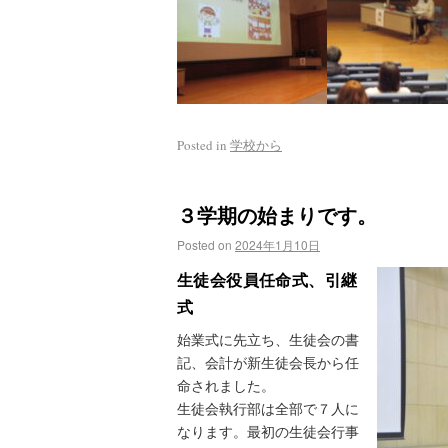
Posted in
学校から
３学期の始まりです。
Posted on
2024年1月10日
生徒会役員任命式、引継
式
始業式に先立ち、生徒会の書
記、会計が新生徒会長から任
命されました。
生徒会執行部は全部で７人に
なります。最初の生徒会行事