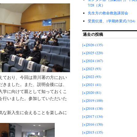
7/28（火）
先生方の救命救急講習会
受賞伝達、1学期終業式(7/24)
過去の投稿
[+]
2026 (135)
[+]
2025 (220)
[+]
2024 (167)
[+]
2023 (93)
[+]
2022 (93)
えており、今回は滑川署の方におい
だきました。また、説明会後には、
[+]
2021 (41)
入学に向けて親として知っておくこ
[+]
2020 (81)
を行いました。参加していただいた
[+]
2019 (100)
[+]
2018 (138)
気な新入生に会えることを楽しみに
[+]
2017 (134)
[+]
2016 (150)
[+]
2015 (135)