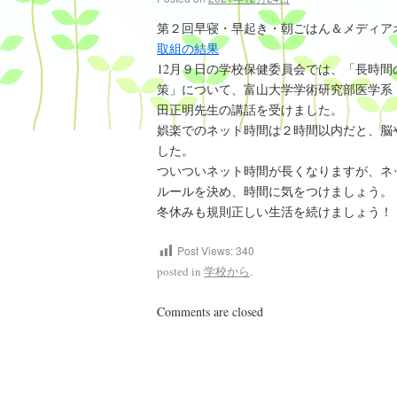
第２回早寝・早起き・朝ごはん＆メディア
取組の結果
12月９日の学校保健委員会では、「長時
策」について、富山大学学術研究部医学系
田正明先生の講話を受けました。
娯楽でのネット時間は２時間以内だと、脳
した。
ついついネット時間が長くなりますが、ネ
ルールを決め、時間に気をつけましょう。
冬休みも規則正しい生活を続けましょう！
Post Views:
340
posted in
学校から
.
Comments are closed