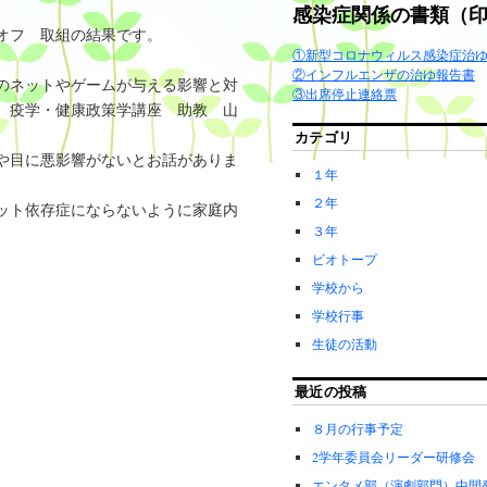
感染症関係の書類（
オフ 取組の結果です。
①新型コロナウィルス感染症治
②インフルエンザの治ゆ報告書
間のネットやゲームが与える影響と対
③出席停止連絡票
 疫学・健康政策学講座 助教 山
カテゴリ
や目に悪影響がないとお話がありま
１年
２年
ット依存症にならないように家庭内
３年
ビオトープ
学校から
学校行事
生徒の活動
最近の投稿
８月の行事予定
2学年委員会リーダー研修会
エンタメ部（演劇部門）中