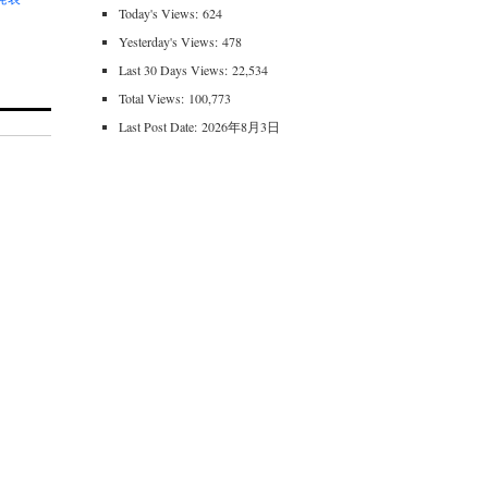
Today's Views:
624
Yesterday's Views:
478
Last 30 Days Views:
22,534
Total Views:
100,773
Last Post Date:
2026年8月3日