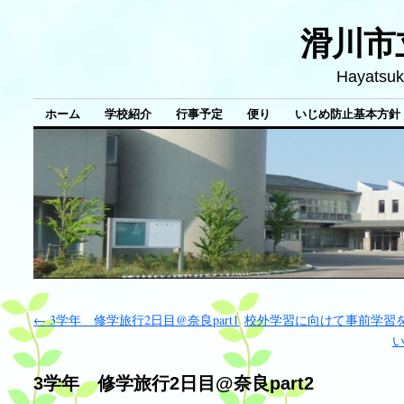
滑川市
Hayatsuk
ホーム
学校紹介
行事予定
便り
いじめ防止基本方針
←
3学年 修学旅行2日目@奈良part1
校外学習に向けて事前学習
3学年 修学旅行2日目@奈良part2