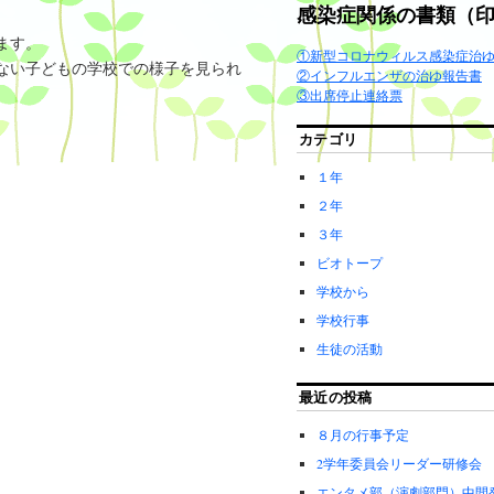
感染症関係の書類（
ます。
①新型コロナウィルス感染症治
ない子どもの学校での様子を見られ
②インフルエンザの治ゆ報告書
③出席停止連絡票
カテゴリ
１年
２年
３年
ビオトープ
学校から
学校行事
生徒の活動
最近の投稿
８月の行事予定
2学年委員会リーダー研修会
エンタメ部（演劇部門）中