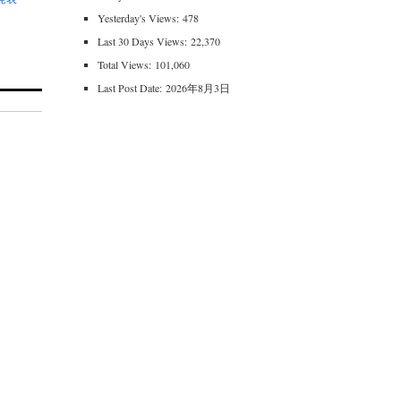
Yesterday's Views:
478
Last 30 Days Views:
22,370
Total Views:
101,060
Last Post Date:
2026年8月3日