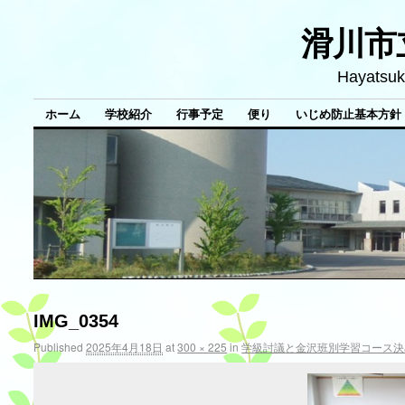
滑川市
Hayatsuk
ホーム
学校紹介
行事予定
便り
いじめ防止基本方針
IMG_0354
Published
2025年4月18日
at
300 × 225
in
学級討議と金沢班別学習コース決