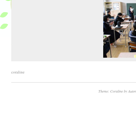
coraline
Theme: Coraline by
Autom